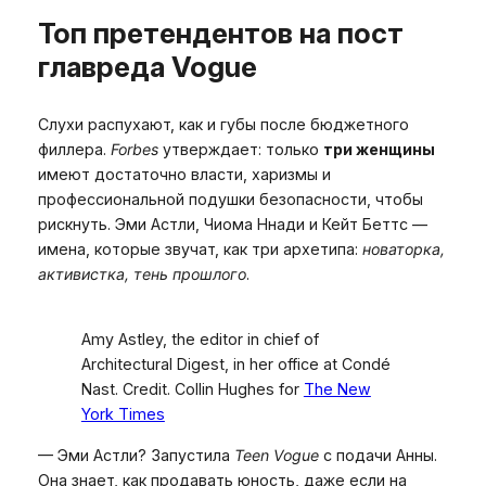
Топ претендентов на пост
главреда Vogue
Слухи распухают, как и губы после бюджетного
филлера.
Forbes
утверждает: только
три женщины
имеют достаточно власти, харизмы и
профессиональной подушки безопасности, чтобы
рискнуть. Эми Астли, Чиома Ннади и Кейт Беттс —
имена, которые звучат, как три архетипа:
новаторка,
активистка, тень прошлого
.
Amy Astley, the editor in chief of
Architectural Digest, in her office at Condé
Nast. Credit. Collin Hughes for
The New
York Times
— Эми Астли? Запустила
Teen Vogue
с подачи Анны.
Она знает, как продавать юность, даже если на