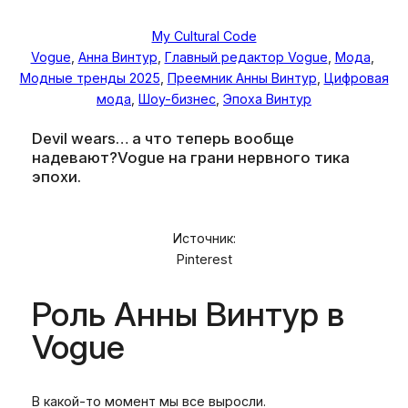
My Cultural Code
Vogue
, 
Анна Винтур
, 
Главный редактор Vogue
, 
Мода
, 
Модные тренды 2025
, 
Преемник Анны Винтур
, 
Цифровая
мода
, 
Шоу-бизнес
, 
Эпоха Винтур
Devil wears… а что теперь вообще
надевают?Vogue на грани нервного тика
эпохи.
Источник:
Pinterest
Роль Анны Винтур в
Vogue
В какой-то момент мы все выросли.