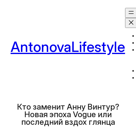
Перейти
к
содержимому
AntonovaLifestyle
Кто заменит Анну Винтур?
Новая эпоха Vogue или
последний вздох глянца