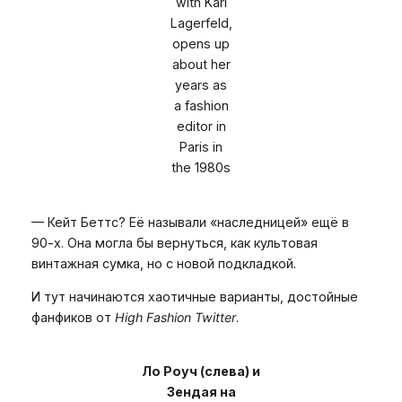
with Karl
Lagerfeld,
opens up
about her
years as
a fashion
editor in
Paris in
the 1980s
— Кейт Беттс? Её называли «наследницей» ещё в
90-х. Она могла бы вернуться, как культовая
винтажная сумка, но с новой подкладкой.
И тут начинаются хаотичные варианты, достойные
фанфиков от
High Fashion Twitter
.
Ло Роуч (слева) и
Зендая на