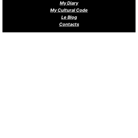
My Diary
My Cultural Code
Le Blog
Contacts
contact me:
E-mail: e.a.antonova@bk.ru
Telegram
SoundCloud
DZEN
Pikabu
YouTube