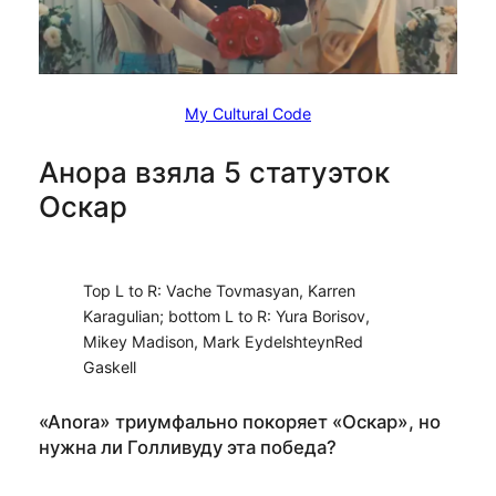
My Cultural Code
Анора взяла 5 статуэток
Оскар
Top L to R: Vache Tovmasyan, Karren
Karagulian; bottom L to R: Yura Borisov,
Mikey Madison, Mark EydelshteynRed
Gaskell
«Anora» триумфально покоряет «Оскар», но
нужна ли Голливуду эта победа?