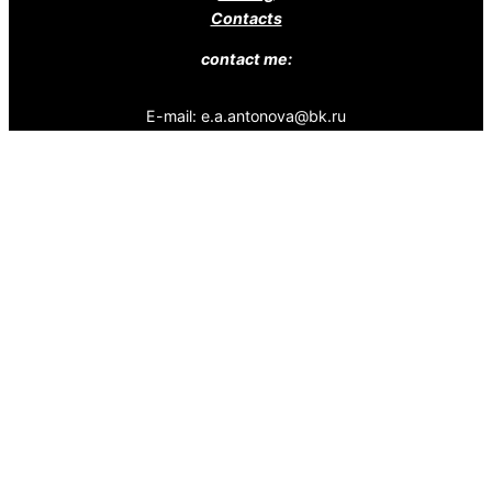
Contacts
contact me:
E-mail: e.a.antonova@bk.ru
Telegram
SoundCloud
DZEN
Pikabu
YouTube