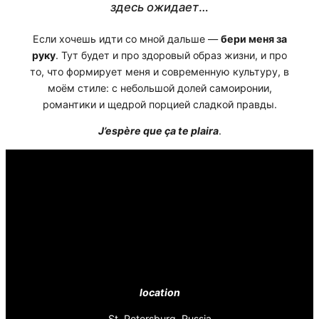
здесь ожидает
…
Если хочешь идти со мной дальше —
бери меня за
руку
. Тут будет и про здоровый образ жизни, и про
то, что формирует меня и современную культуру, в
моём стиле: с небольшой долей самоиронии,
романтики и щедрой порцией сладкой правды.
J’espère que ça te plaira
.
location
St. Petersburg, Russia