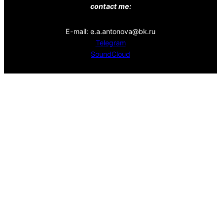
contact me:
E-mail: e.a.antonova@bk.ru
Telegram
SoundCloud
DZEN
Pikabu
YouTube