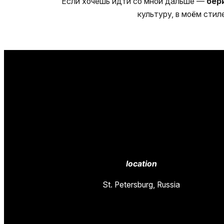
Если хочешь идти со мной дальше —
бери
культуру, в моём сти
location
St. Petersburg, Russia