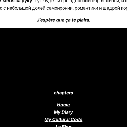
 меня за руку
. Тут будет и про здоровый образ жизни, и
ле: с небольшой долей самоиронии, романтики и щедрой по
J’espère que ça te plaira
.
chapters
Home
My Diary
My Cultural Code
Le Blog