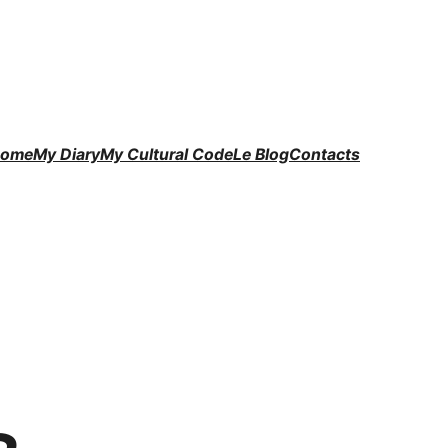
ome
My Diary
My Cultural Code
Le Blog
Contacts
в