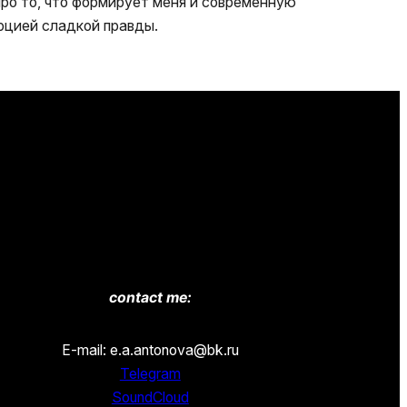
 про то, что формирует меня и современную
рцией сладкой правды.
contact me:
E-mail: e.a.antonova@bk.ru
Telegram
SoundCloud