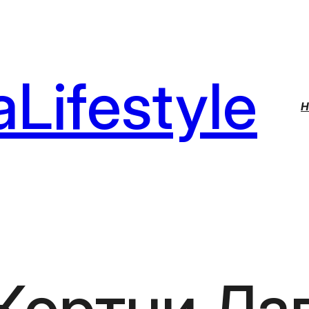
Lifestyle
H
Кортни Ла