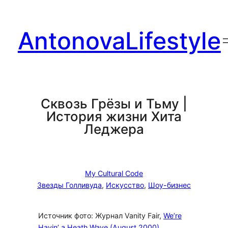
Перейти
к
AntonovaLifestyle
содержимому
Сквозь Грёзы и Тьму |
История жизни Хита
Леджера
My Cultural Code
Звезды Голливуда
, 
Искусство
, 
Шоу-бизнес
Источник фото: Журнал Vanity Fair,
We’re
Havin’ a Heath Wave (August 2000)