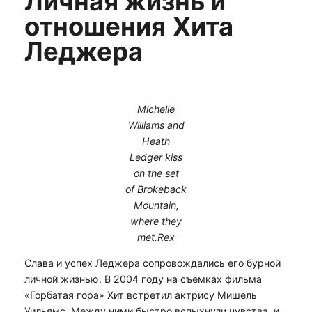
Личная жизнь и
отношения
Хита
Леджера
Michelle
Williams and
Heath
Ledger kiss
on the set
of Brokeback
Mountain,
where they
met.Rex
Слава и успех Леджера сопровождались его бурной
личной жизнью. В 2004 году на съёмках фильма
«Горбатая гора» Хит встретил актрису Мишель
Уильямс. Между ними быстро вспыхнули чувства, и