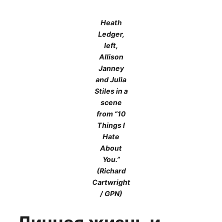
Heath
Ledger,
left,
Allison
Janney
and Julia
Stiles in a
scene
from “10
Things I
Hate
About
You.”
(Richard
Cartwright
/ GPN)