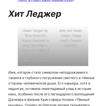
Хит Леджер
Heath Ledger by
Kate and Heath
Tony Amos for
Ledger. Image
Vogue Australia in
credit: Frances
New York City in
Andrijich
November 1998. |
National Portrait
Gallery of Australia.
Имя, которое стало символом неподражаемого
таланта и глубокого погружения светлого в тёмные
стороны человеческой души. Его карьера, хотя и
недолгая, оставила неизгладимый след в истории
кино, особенно после его легендарного воплощения
Джокера в фильме Кристофера Нолана «Тёмный
рыцарь». Однако за блеском экрана скрывалась