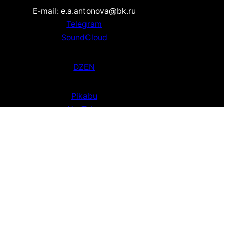
E-mail: e.a.antonova@bk.ru
Telegram
SoundCloud
DZEN
Pikabu
YouTube