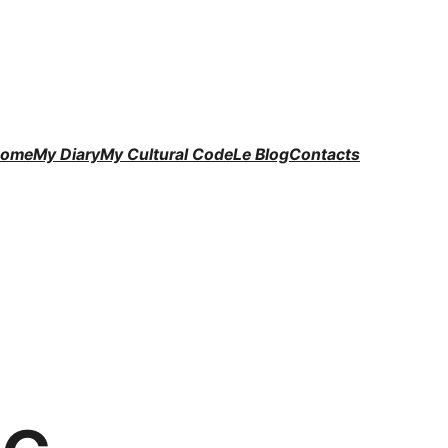
ome
My Diary
My Cultural Code
Le Blog
Contacts
с