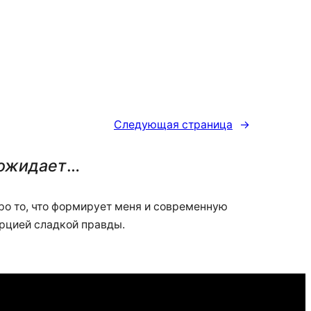
Следующая страница
→
 ожидает
…
 про то, что формирует меня и современную
орцией сладкой правды.