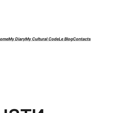
ome
My Diary
My Cultural Code
Le Blog
Contacts
нати