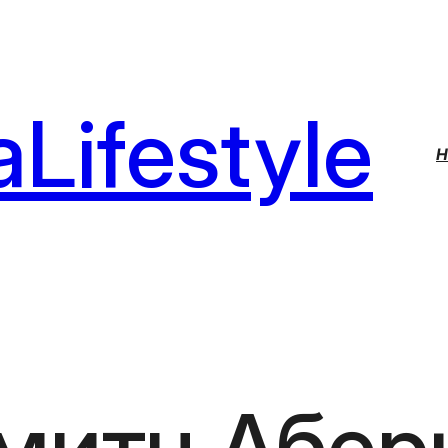
Lifestyle
H
митч Абер