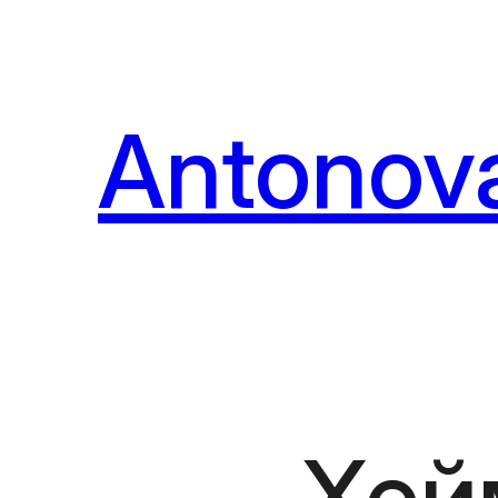
Перейти
к
содержимому
Antonova
Хей