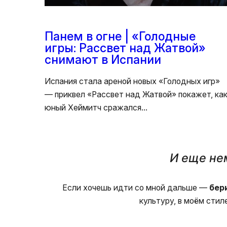
Панем в огне | «Голодные
игры: Рассвет над Жатвой»
снимают в Испании
Испания стала ареной новых «Голодных игр»
— приквел «Рассвет над Жатвой» покажет, ка
юный Хеймитч сражался…
И еще нем
Если хочешь идти со мной дальше —
бери
культуру, в моём сти