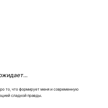
 ожидает
…
 про то, что формирует меня и современную
рцией сладкой правды.