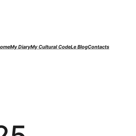
ome
My Diary
My Cultural Code
Le Blog
Contacts
25