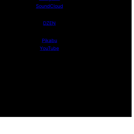
SoundCloud
DZEN
Pikabu
YouTube