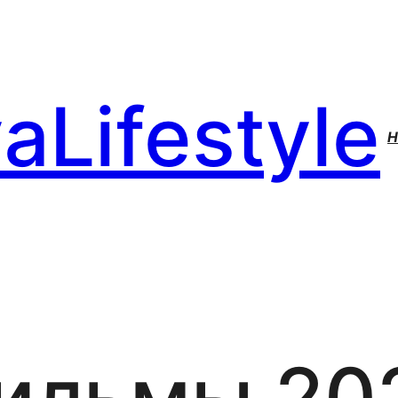
aLifestyle
H
ильмы 20