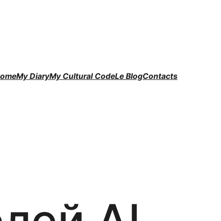
ome
My Diary
My Cultural Code
Le Blog
Contacts
лей AI