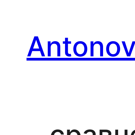
Перейти
к
содержимому
Antonov
сравн