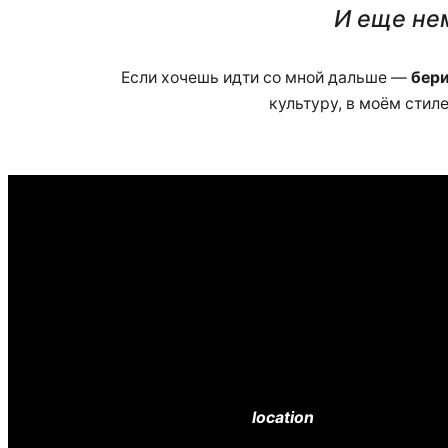
И еще нем
Если хочешь идти со мной дальше —
бери
культуру, в моём стил
location