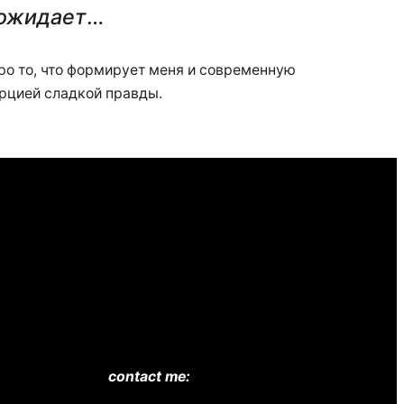
 ожидает
…
 про то, что формирует меня и современную
орцией сладкой правды.
contact me: