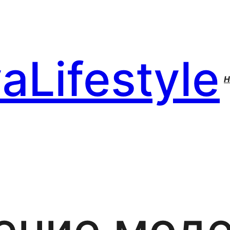
aLifestyle
H
ение моде