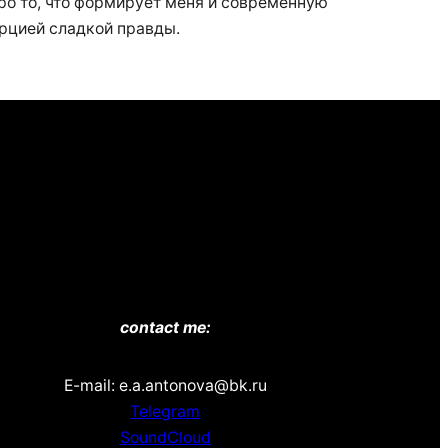
 про то, что формирует меня и современную
орцией сладкой правды.
contact me:
E-mail: e.a.antonova@bk.ru
Telegram
SoundCloud