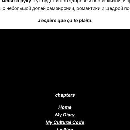
 меня за руку
. Тут будет и про здоровый образ жизни, и
е: с небольшой долей самоиронии, романтики и щедрой п
J’espère que ça te plaira
.
chapters
Home
My Diary
My Cultural Code
Le Blog