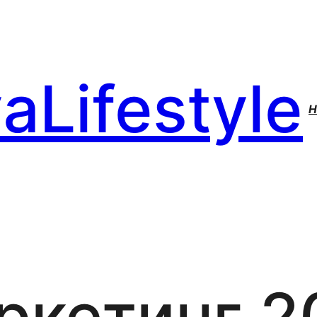
aLifestyle
H
ркетинг 2