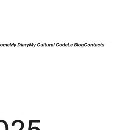
ome
My Diary
My Cultural Code
Le Blog
Contacts
025