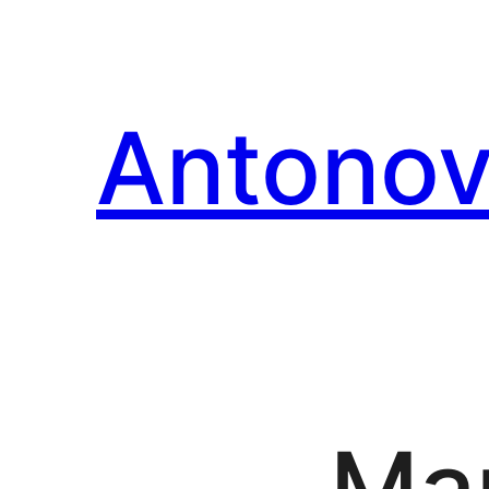
Перейти
к
содержимому
Antonov
Ма