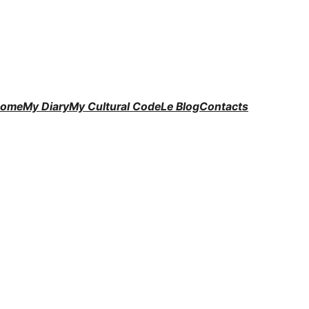
ome
My Diary
My Cultural Code
Le Blog
Contacts