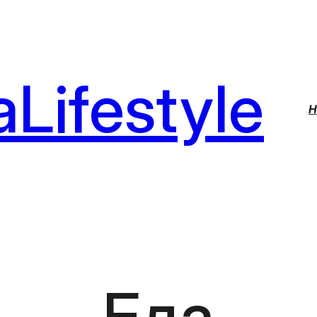
Lifestyle
H
Еда