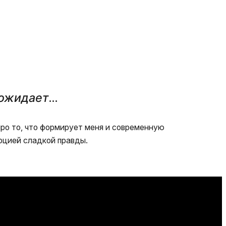
 ожидает
…
 про то, что формирует меня и современную
рцией сладкой правды.