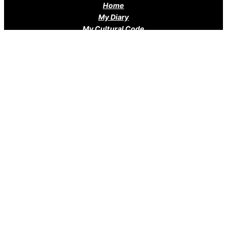
Home
My Diary
My Cultural Code
Le Blog
Contacts
contact me:
E-mail: e.a.antonova@bk.ru
Telegram
SoundCloud
DZEN
Pikabu
YouTube