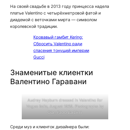
На своей свадьбе в 2013 году принцесса надела
платье Valentino с четырёхметровой фатой и
диадемой с веточками мирта — символом
королевской традиции.
Кровавый гамбит Kering:
Сбросить Valentino ради
спасения тонущей империи
Gucci
Знаменитые клиентки
Валентино Гаравани
Audrey Hepburn dressed in Valentino for
Vogue Italia, August 1969. Photographs by
Gian Paolo Barbieri.
Среди муз и клиенток дизайнера были: