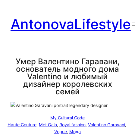
Перейти
к
AntonovaLifestyle
содержимому
Умер Валентино Гаравани,
основатель модного дома
Valentino и любимый
дизайнер королевских
семей
My Cultural Code
Haute Couture
, 
Met Gala
, 
Royal fashion
, 
Valentino Garavani
, 
Vogue
, 
Мода