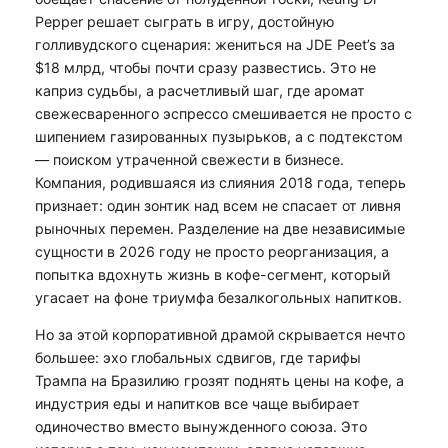
Pepper решает сыграть в игру, достойную
голливудского сценария: жениться на JDE Peet’s за
$18 млрд, чтобы почти сразу развестись. Это не
каприз судьбы, а расчетливый шаг, где аромат
свежесваренного эспрессо смешивается не просто с
шипением газированных пузырьков, а с подтекстом
— поиском утраченной свежести в бизнесе.
Компания, родившаяся из слияния 2018 года, теперь
признает: один зонтик над всем не спасает от ливня
рыночных перемен. Разделение на две независимые
сущности в 2026 году не просто реорганизация, а
попытка вдохнуть жизнь в кофе-сегмент, который
угасает на фоне триумфа безалкогольных напитков.
Но за этой корпоративной драмой скрывается нечто
большее: эхо глобальных сдвигов, где тарифы
Трампа на Бразилию грозят поднять цены на кофе, а
индустрия еды и напитков все чаще выбирает
одиночество вместо вынужденного союза. Это