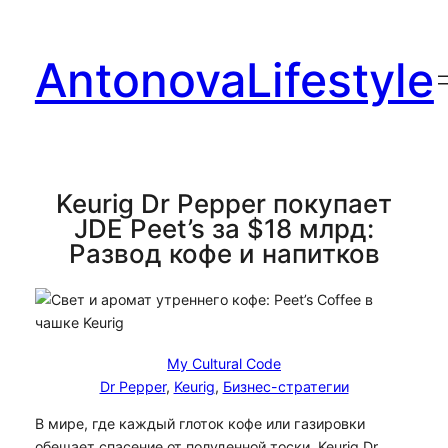
Перейти
к
AntonovaLifestyle
содержимому
Keurig Dr Pepper покупает
JDE Peet’s за $18 млрд:
Развод кофе и напитков
My Cultural Code
Dr Pepper
, 
Keurig
, 
Бизнес-стратегии
В мире, где каждый глоток кофе или газировки
обещает спасение от полуденной тоски, Keurig Dr