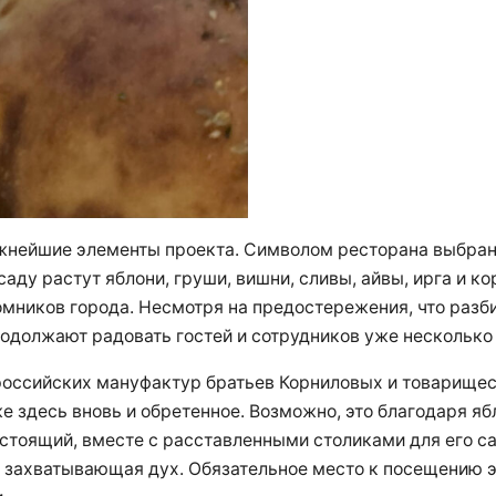
жнейшие элементы проекта. Символом ресторана выбрано
аду растут яблони, груши, вишни, сливы, айвы, ирга и ко
омников города. Несмотря на предостережения, что разби
родолжают радовать гостей и сотрудников уже несколько
оссийских мануфактур братьев Корниловых и товарищес
е здесь вновь и обретенное. Возможно, это благодаря я
астоящий, вместе с расставленными столиками для его 
 захватывающая дух. Обязательное место к посещению э