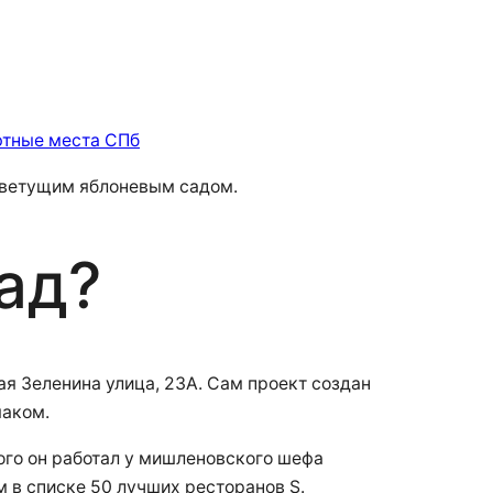
тные места СПб
цветущим яблоневым садом.
ад?
ая Зеленина улица, 23А. Сам проект создан
маком.
ого он работал у мишленовского шефа
м в списке 50 лучших ресторанов S.