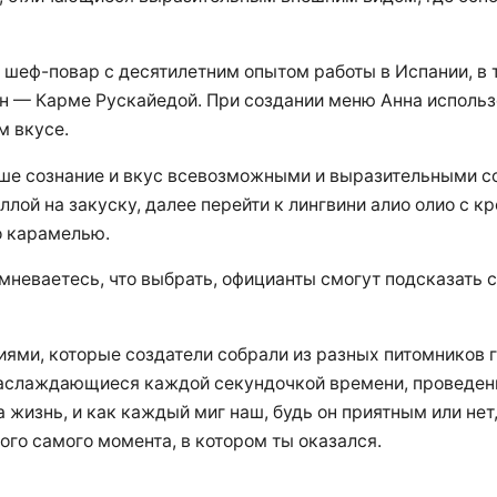
 шеф-повар с десятилетним опытом работы в Испании, в 
н — Карме Рускайедой. При создании меню Анна использ
м вкусе.
ваше сознание и вкус всевозможными и выразительными 
ллой на закуску, далее перейти к лингвини алио олио с к
о карамелью.
омневаетесь, что выбрать, официанты смогут подсказать 
ями, которые создатели собрали из разных питомников 
наслаждающиеся каждой секундочкой времени, проведенно
знь, и как каждый миг наш, будь он приятным или нет, 
того самого момента, в котором ты оказался.