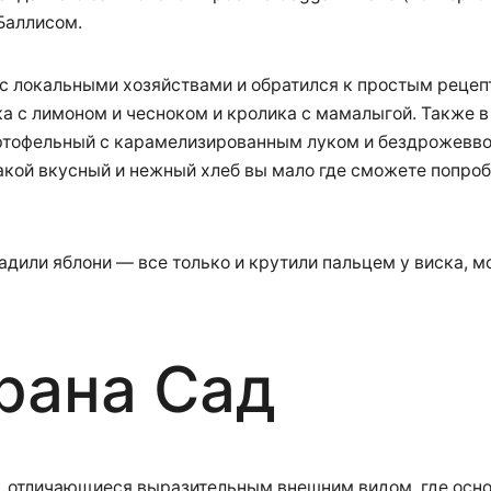
 Баллисом.
 с локальными хозяйствами и обратился к простым рецеп
ка с лимоном и чесноком и кролика с мамалыгой. Также в
ртофельный с карамелизированным луком и бездрожеввой
кой вкусный и нежный хлеб вы мало где сможете попроб
адили яблони — все только и крутили пальцем у виска, мо
рана Сад
, отличающиеся выразительным внешним видом, где основ