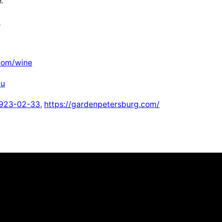
.
/
com/wine
nu
 923-02-33
,
https://gardenpetersburg.com/