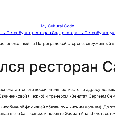
My Cultural Code
ны Петербурга
, 
ресторан Сад
, 
рестораны Петербурга
, 
ую
расположенный на Петроградской стороне, окруженный 
лся ресторан С
асполагается это восхитительное место по адресу Больш
 Овчинниковой (Нежно) и тренером «Зенита» Сергеем Се
 (необычной фамилией обязан румынским корням). До эт
анда в его бангкокском проекте Gaggan Anand (четверто