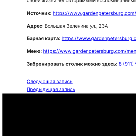
своей жизни неповторимыми воспоминаниями
Источник:
https://www.gardenpetersburg.com
Адрес
: Большая Зеленина ул., 23А
Барная карта:
https://www.gardenpetersburg.
Меню:
https://www.gardenpetersburg.com/me
Забронировать столик можно здесь:
8 (911)
Следующая запись
Предыдущая запись