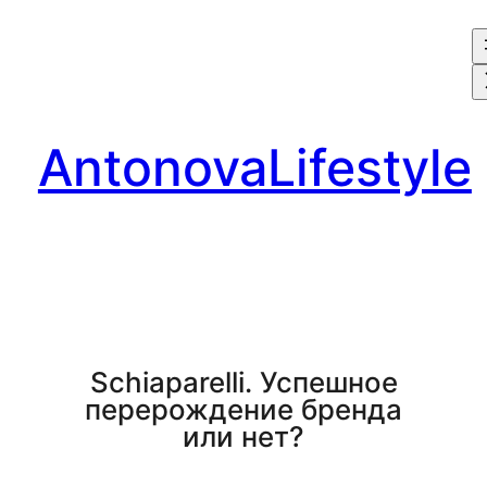
Перейти
к
содержимому
AntonovaLifestyle
Schiaparelli. Успешное
перерождение бренда
или нет?